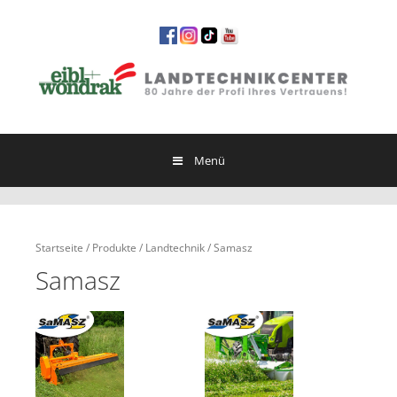
Springe
zum
Inhalt
Menü
Startseite
/
Produkte
/
Landtechnik
/ Samasz
Samasz