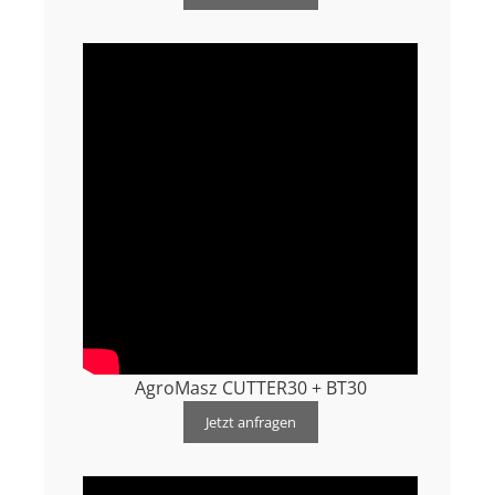
AgroMasz CUTTER30 + BT30
Jetzt anfragen