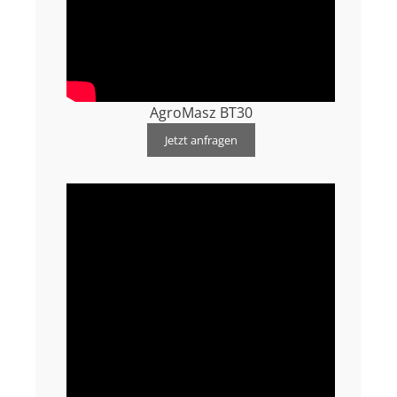
AgroMasz BT30
Jetzt anfragen