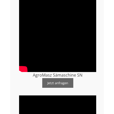
AgroMasz Sämaschine SN
Jetzt anfragen