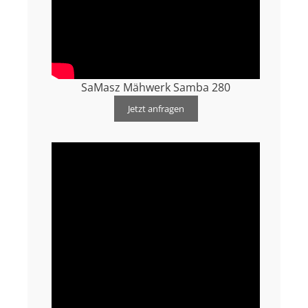
SaMasz Mähwerk Samba 280
Jetzt anfragen