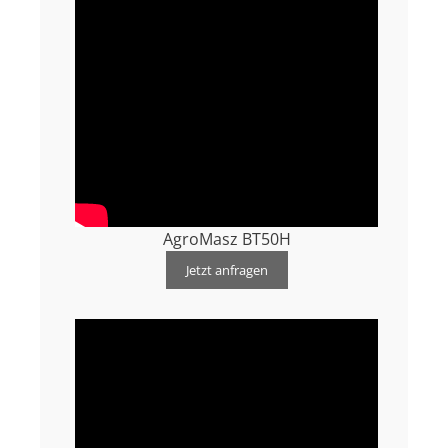
AgroMasz BT50H
Jetzt anfragen