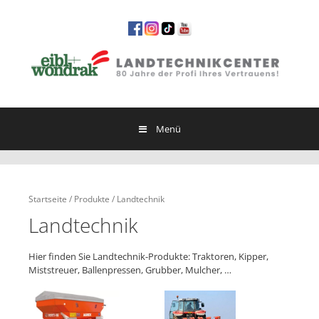
Springe
zum
Inhalt
Menü
Startseite
/
Produkte
/ Landtechnik
Landtechnik
Hier finden Sie Landtechnik-Produkte: Traktoren, Kipper,
Miststreuer, Ballenpressen, Grubber, Mulcher, …