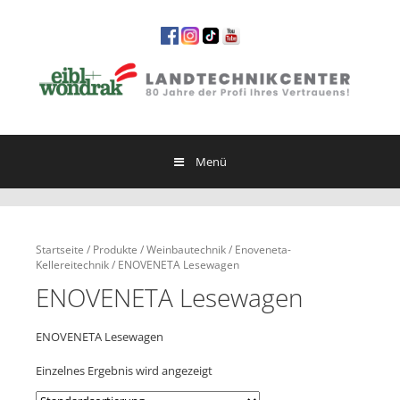
Springe
zum
Inhalt
Menü
Startseite
/
Produkte
/
Weinbautechnik
/
Enoveneta-
Kellereitechnik
/ ENOVENETA Lesewagen
ENOVENETA Lesewagen
ENOVENETA Lesewagen
Einzelnes Ergebnis wird angezeigt