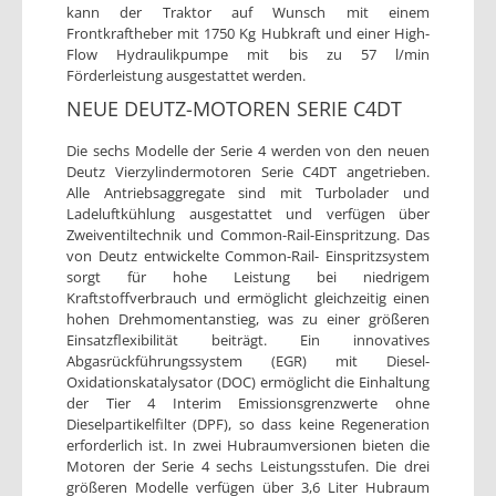
kann der Traktor auf Wunsch mit einem
Frontkraftheber mit 1750 Kg Hubkraft und einer High-
Flow Hydraulikpumpe mit bis zu 57 l/min
Förderleistung ausgestattet werden.
NEUE DEUTZ-MOTOREN SERIE C4DT
Die sechs Modelle der Serie 4 werden von den neuen
Deutz Vierzylindermotoren Serie C4DT angetrieben.
Alle Antriebsaggregate sind mit Turbolader und
Ladeluftkühlung ausgestattet und verfügen über
Zweiventiltechnik und Common-Rail-Einspritzung. Das
von Deutz entwickelte Common-Rail- Einspritzsystem
sorgt für hohe Leistung bei niedrigem
Kraftstoffverbrauch und ermöglicht gleichzeitig einen
hohen Drehmomentanstieg, was zu einer größeren
Einsatzflexibilität beiträgt. Ein innovatives
Abgasrückführungssystem (EGR) mit Diesel-
Oxidationskatalysator (DOC) ermöglicht die Einhaltung
der Tier 4 Interim Emissionsgrenzwerte ohne
Dieselpartikelfilter (DPF), so dass keine Regeneration
erforderlich ist. In zwei Hubraumversionen bieten die
Motoren der Serie 4 sechs Leistungsstufen. Die drei
größeren Modelle verfügen über 3,6 Liter Hubraum