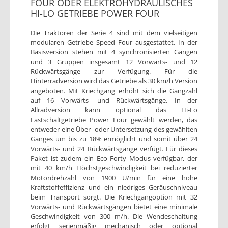
FOUR ODER ELEKTROHYDRAULISCHES
HI-LO GETRIEBE POWER FOUR
Die Traktoren der Serie 4 sind mit dem vielseitigen
modularen Getriebe Speed Four ausgestattet. In der
Basisversion stehen mit 4 synchronisierten Gängen
und 3 Gruppen insgesamt 12 Vorwärts- und 12
Rückwärtsgänge zur Verfügung. Für die
Hinterradversion wird das Getriebe als 30 km/h Version
angeboten. Mit Kriechgang erhöht sich die Gangzahl
auf 16 Vorwärts- und Rückwärtsgänge. In der
Allradversion kann optional das Hi-Lo
Lastschaltgetriebe Power Four gewählt werden, das
entweder eine Über- oder Untersetzung des gewählten
Ganges um bis zu 18% ermöglicht und somit über 24
Vorwärts- und 24 Rückwärtsgänge verfügt. Für dieses
Paket ist zudem ein Eco Forty Modus verfügbar, der
mit 40 km/h Höchstgeschwindigkeit bei reduzierter
Motordrehzahl von 1900 U/min für eine hohe
Kraftstoffeffizienz und ein niedriges Geräuschniveau
beim Transport sorgt. Die Kriechgangoption mit 32
Vorwärts- und Rückwärtsgängen bietet eine minimale
Geschwindigkeit von 300 m/h. Die Wendeschaltung
erfolgt serienmäßig mechanisch oder optional