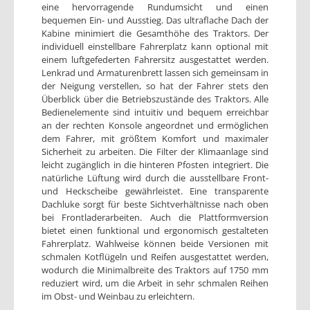
eine hervorragende Rundumsicht und einen
bequemen Ein- und Ausstieg. Das ultraflache Dach der
Kabine minimiert die Gesamthöhe des Traktors. Der
individuell einstellbare Fahrerplatz kann optional mit
einem luftgefederten Fahrersitz ausgestattet werden.
Lenkrad und Armaturenbrett lassen sich gemeinsam in
der Neigung verstellen, so hat der Fahrer stets den
Überblick über die Betriebszustände des Traktors. Alle
Bedienelemente sind intuitiv und bequem erreichbar
an der rechten Konsole angeordnet und ermöglichen
dem Fahrer, mit größtem Komfort und maximaler
Sicherheit zu arbeiten. Die Filter der Klimaanlage sind
leicht zugänglich in die hinteren Pfosten integriert. Die
natürliche Lüftung wird durch die ausstellbare Front-
und Heckscheibe gewährleistet. Eine transparente
Dachluke sorgt für beste Sichtverhältnisse nach oben
bei Frontladerarbeiten. Auch die Plattformversion
bietet einen funktional und ergonomisch gestalteten
Fahrerplatz. Wahlweise können beide Versionen mit
schmalen Kotflügeln und Reifen ausgestattet werden,
wodurch die Minimalbreite des Traktors auf 1750 mm
reduziert wird, um die Arbeit in sehr schmalen Reihen
im Obst- und Weinbau zu erleichtern.