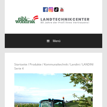
Springe
zum
Inhalt
Menü
Startseite
/
Produkte
/
Kommunaltechnik
/
Landini
/ LANDINI
Serie 4