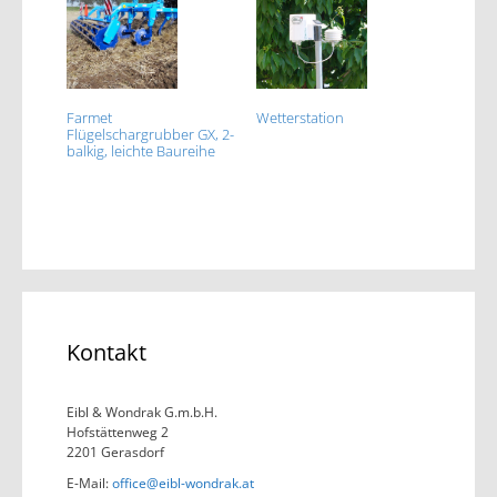
Farmet
Wetterstation
Flügelschargrubber GX, 2-
balkig, leichte Baureihe
Kontakt
Eibl & Wondrak G.m.b.H.
Hofstättenweg 2
2201 Gerasdorf
E-Mail:
office@eibl-wondrak.at