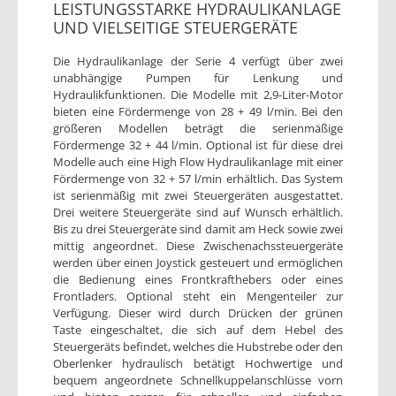
LEISTUNGSSTARKE HYDRAULIKANLAGE
UND VIELSEITIGE STEUERGERÄTE
Die Hydraulikanlage der Serie 4 verfügt über zwei
unabhängige Pumpen für Lenkung und
Hydraulikfunktionen. Die Modelle mit 2,9-Liter-Motor
bieten eine Fördermenge von 28 + 49 l/min. Bei den
größeren Modellen beträgt die serienmäßige
Fördermenge 32 + 44 l/min. Optional ist für diese drei
Modelle auch eine High Flow Hydraulikanlage mit einer
Fördermenge von 32 + 57 l/min erhältlich. Das System
ist serienmäßig mit zwei Steuergeräten ausgestattet.
Drei weitere Steuergeräte sind auf Wunsch erhältlich.
Bis zu drei Steuergeräte sind damit am Heck sowie zwei
mittig angeordnet. Diese Zwischenachssteuergeräte
werden über einen Joystick gesteuert und ermöglichen
die Bedienung eines Frontkrafthebers oder eines
Frontladers. Optional steht ein Mengenteiler zur
Verfügung. Dieser wird durch Drücken der grünen
Taste eingeschaltet, die sich auf dem Hebel des
Steuergeräts befindet, welches die Hubstrebe oder den
Oberlenker hydraulisch betätigt Hochwertige und
bequem angeordnete Schnellkuppelanschlüsse vorn