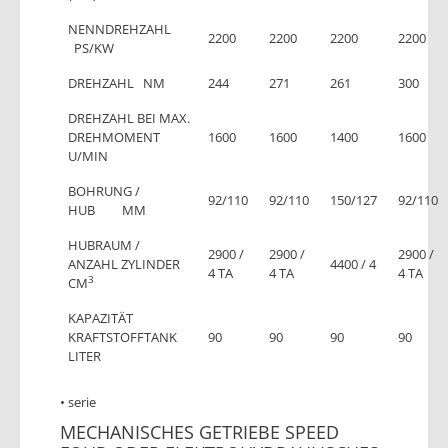
NENNDREHZAHL
2200
2200
2200
2200
PS/KW
DREHZAHL NM
244
271
261
300
DREHZAHL BEI MAX.
DREHMOMENT
1600
1600
1400
1600
U/MIN
BOHRUNG /
92/110
92/110
150/127
92/110
HUB MM
HUBRAUM /
2900 /
2900 /
2900 /
ANZAHL ZYLINDER
4400 / 4
4 TA
4 TA
4 TA
3
CM
KAPAZITÄT
KRAFTSTOFFTANK
90
90
90
90
LITER
• serie
MECHANISCHES GETRIEBE SPEED