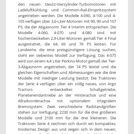
den neuen Deutz-Vierzylinder-Turbomotoren mit
Ladeluftkühlung und Common-Rail-Einspritzsystem
angetrieben werden. Die Modelle 4-090, 4-100 und 4-
105 verfügen über 3,6-Liter-Motoren mit 90, 99 und 107
PS, die der Abgasnorm Tier 4 Interim entsprechen. Die
Modelle 4-060, 4-070 und 4-080 sind mit
hochentwickelten 2,9-Liter-Motoren gemäß Tier 4 Final
ausgestattet, die 64, 69 und 76 PS leisten. Für
Landwirte, die eine preisgünstigere Lösung suchen,
steht ein siebentes Modell zur Verfügung. Das 4-075
wird von einem 4,4 Liter Perkins-Motor gemäß der Tier-
3-Abgasnorm angetrieben, der 74 PS leistet und die
gleichen Eigenschaften und Abmessungen wie die drei
Modelle mit niedriger Leistung besitzt. Die Traktoren
der Serie 4 verfügen über ein völlig neues, von Argo
Tractors entwickeltes Schaltgetriebe,
Planetenendantriebe an der Hinterachse und eine
Allradvorderachse mit optionalem integralem
Bremssystem. Zwei verschiedene Radstandgrößen
stehen zur Verfügung: 2230 mm für die drei größeren
Modelle und 2100 mm für die drei kleineren. Die
Traktoren Serie 4 zeichnen sich durch ein kompaktes,
modernes Design aus und zeigen sich in dem neuen,