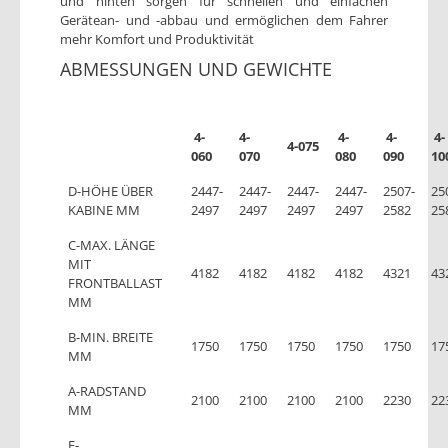
und hinten sorgen für schnellen und einfachen
Gerätean- und -abbau und ermöglichen dem Fahrer
mehr Komfort und Produktivität
ABMESSUNGEN UND GEWICHTE
4-
4-
4-
4-
4-
4-075
060
070
080
090
10
D-HÖHE ÜBER
2447-
2447-
2447-
2447-
2507-
25
KABINE MM
2497
2497
2497
2497
2582
25
C-MAX. LÄNGE
MIT
4182
4182
4182
4182
4321
43
FRONTBALLAST
MM
B-MIN. BREITE
1750
1750
1750
1750
1750
17
MM
A-RADSTAND
2100
2100
2100
2100
2230
22
MM
E-