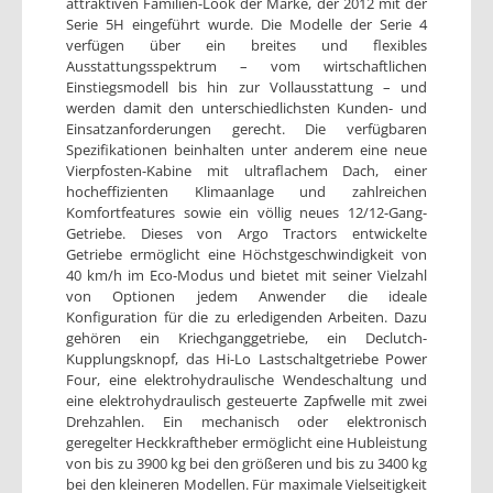
attraktiven Familien-Look der Marke, der 2012 mit der
Serie 5H eingeführt wurde. Die Modelle der Serie 4
verfügen über ein breites und flexibles
Ausstattungsspektrum – vom wirtschaftlichen
Einstiegsmodell bis hin zur Vollausstattung – und
werden damit den unterschiedlichsten Kunden- und
Einsatzanforderungen gerecht. Die verfügbaren
Spezifikationen beinhalten unter anderem eine neue
Vierpfosten-Kabine mit ultraflachem Dach, einer
hocheffizienten Klimaanlage und zahlreichen
Komfortfeatures sowie ein völlig neues 12/12-Gang-
Getriebe. Dieses von Argo Tractors entwickelte
Getriebe ermöglicht eine Höchstgeschwindigkeit von
40 km/h im Eco-Modus und bietet mit seiner Vielzahl
von Optionen jedem Anwender die ideale
Konfiguration für die zu erledigenden Arbeiten. Dazu
gehören ein Kriechganggetriebe, ein Declutch-
Kupplungsknopf, das Hi-Lo Lastschaltgetriebe Power
Four, eine elektrohydraulische Wendeschaltung und
eine elektrohydraulisch gesteuerte Zapfwelle mit zwei
Drehzahlen. Ein mechanisch oder elektronisch
geregelter Heckkraftheber ermöglicht eine Hubleistung
von bis zu 3900 kg bei den größeren und bis zu 3400 kg
bei den kleineren Modellen. Für maximale Vielseitigkeit