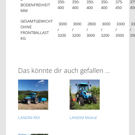
350-
350-
350-
350-
375-
37
BODENFREIHEIT
400
400
400
400
450
45
MM
GESAMTGEWICHT
3000
3000
2800
3000
3300
33
OHNE
/
/
/
/
/
/
FRONTBALLAST
3200
3200
3000
3200
3500
35
KG
Das könnte dir auch gefallen …
LANDINI REX
LANDINI Mistral