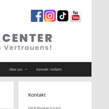
Über uns
Kontakt / Anfahrt
Kontakt
Eibl & Wondrak G.m.b.H.