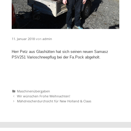
11. Januar 2018
von
admin
Herr Petz aus Glashütten hat sich seinen neuen Samasz
PSV251 Varioschneepflug bei der Fa.Pock abgeholt.
Katgeorien
Maschinenübergaben
Artikel-
Wir wünschen Frohe Weihnachten!
Navigation
Mähdrescherdurchsicht für New Holland & Claas