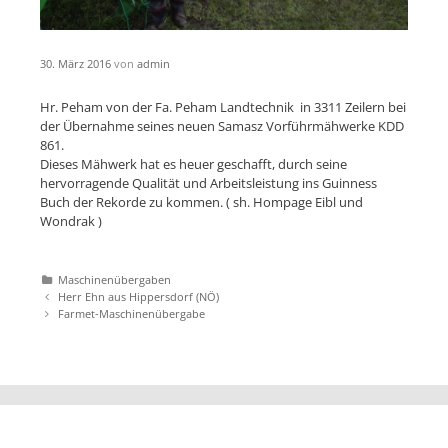
30. März 2016
von
admin
Hr. Peham von der Fa. Peham Landtechnik in 3311 Zeilern bei
der Übernahme seines neuen Samasz Vorführmähwerke KDD
861.
Dieses Mähwerk hat es heuer geschafft, durch seine
hervorragende Qualität und Arbeitsleistung ins Guinness
Buch der Rekorde zu kommen. ( sh. Hompage Eibl und
Wondrak )
Katgeorien
Maschinenübergaben
Artikel-
Herr Ehn aus Hippersdorf (NÖ)
Navigation
Farmet-Maschinenübergabe